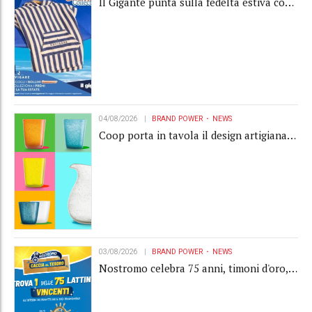
Il Gigante punta sulla fedeltà estiva con
la "Summer Collection" Navigare
04/08/2026
BRAND POWER
NEWS
Coop porta in tavola il design artigianale
con la collection Memento
03/08/2026
BRAND POWER
NEWS
Nostromo celebra 75 anni, timoni d'oro,
Gardaland e buoni premio al centro della
strategia di engagement