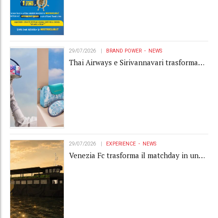
29/07/2026
BRAND POWER
NEWS
Thai Airways e Sirivannavari trasformano
l'amenity kit in un oggetto di brand
experience
29/07/2026
EXPERIENCE
NEWS
Venezia Fc trasforma il matchday in una
luxury experience con La Serenissima, la
nuova hospitality sull'acqua