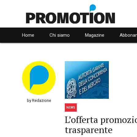
Home
Chi siamo
Magazine
Abbonam
by Redazione
NEWS
L’offerta promozi
trasparente