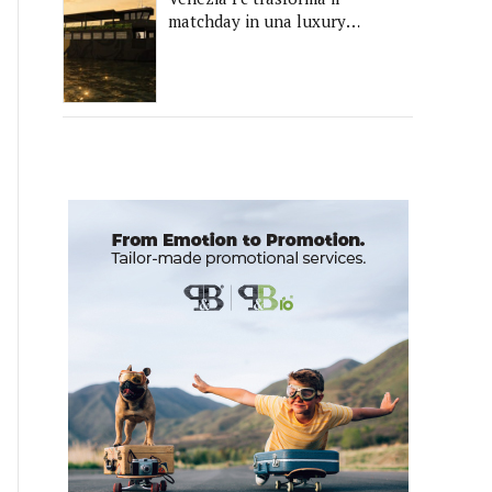
matchday in una luxury
experience con La Serenissima,
la nuova hospitality sull'acqua