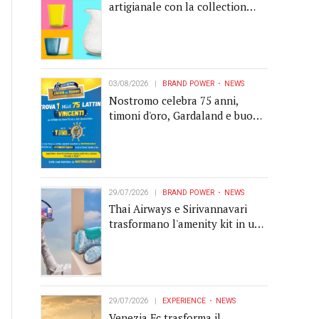
artigianale con la collection
Memento
03/08/2026
BRAND POWER
NEWS
Nostromo celebra 75 anni,
timoni d'oro, Gardaland e buoni
premio al centro della strategia
di engagement
29/07/2026
BRAND POWER
NEWS
Thai Airways e Sirivannavari
trasformano l'amenity kit in un
oggetto di brand experience
29/07/2026
EXPERIENCE
NEWS
Venezia Fc trasforma il