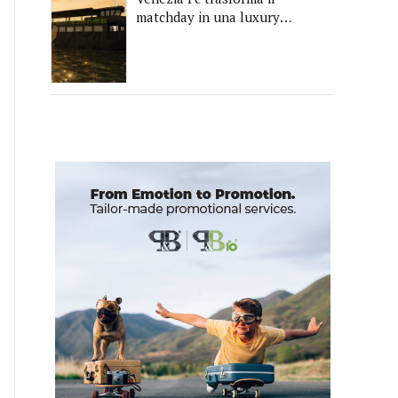
matchday in una luxury
experience con La Serenissima,
la nuova hospitality sull'acqua