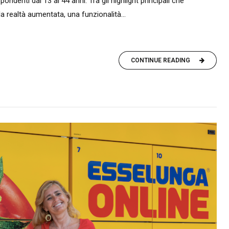
pondenti dai 13 ai 44 anni. Tra gli highlight principali che
la realtà aumentata, una funzionalità...
CONTINUE READING