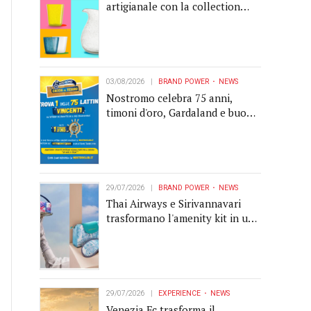
artigianale con la collection
Memento
03/08/2026
BRAND POWER
NEWS
Nostromo celebra 75 anni,
timoni d'oro, Gardaland e buoni
premio al centro della strategia
di engagement
29/07/2026
BRAND POWER
NEWS
Thai Airways e Sirivannavari
trasformano l'amenity kit in un
oggetto di brand experience
29/07/2026
EXPERIENCE
NEWS
Venezia Fc trasforma il