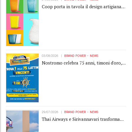
Coop porta in tavola il design artigianale
con la collection Memento
03/08/2026
BRAND POWER
NEWS
Nostromo celebra 75 anni, timoni d'oro,
Gardaland e buoni premio al centro della
strategia di engagement
29/07/2026
BRAND POWER
NEWS
Thai Airways e Sirivannavari trasformano
l'amenity kit in un oggetto di brand
experience