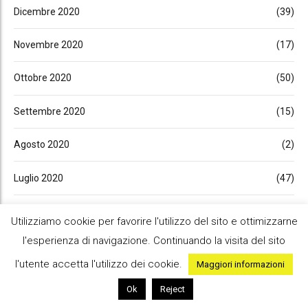
Dicembre 2020
(39)
Novembre 2020
(17)
Ottobre 2020
(50)
Settembre 2020
(15)
Agosto 2020
(2)
Luglio 2020
(47)
Giugno 2020
(22)
Utilizziamo cookie per favorire l'utilizzo del sito e ottimizzarne
l'esperienza di navigazione. Continuando la visita del sito
Maggio 2020
(30)
l'utente accetta l'utilizzo dei cookie.
Maggiori informazioni
Aprile 2020
(23)
Ok
Reject