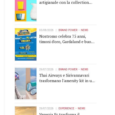
artigianale con la collection
Memento
03/08/2026
BRAND POWER
NEWS
Nostromo celebra 75 anni,
timoni d'oro, Gardaland e buoni
premio al centro della strategia
di engagement
29/07/2026
BRAND POWER
NEWS
Thai Airways e Sirivannavari
trasformano l'amenity kit in un
oggetto di brand experience
29/07/2026
EXPERIENCE
NEWS
Venezia Fc trasforma il