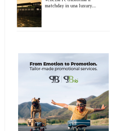
matchday in una luxury
experience con La Serenissima,
la nuova hospitality sull'acqua