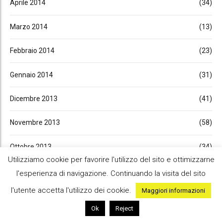
Aprile 2014
(34)
Marzo 2014
(13)
Febbraio 2014
(23)
Gennaio 2014
(31)
Dicembre 2013
(41)
Novembre 2013
(58)
Ottobre 2013
(34)
Utilizziamo cookie per favorire l'utilizzo del sito e ottimizzarne
Settembre 2013
(46)
l'esperienza di navigazione. Continuando la visita del sito
l'utente accetta l'utilizzo dei cookie.
Maggiori informazioni
Agosto 2013
(1)
Ok
Reject
Luglio 2013
(41)