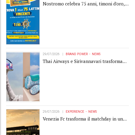
Nostromo celebra 75 anni, timoni d'oro,
Gardaland e buoni premio al centro della
strategia di engagement
29/07/2026
BRAND POWER
NEWS
Thai Airways e Sirivannavari trasformano
l'amenity kit in un oggetto di brand
experience
29/07/2026
EXPERIENCE
NEWS
Venezia Fc trasforma il matchday in una
luxury experience con La Serenissima, la
nuova hospitality sull'acqua