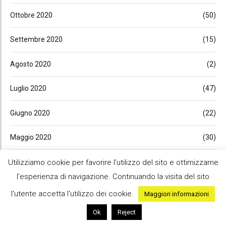
Ottobre 2020
(50)
Settembre 2020
(15)
Agosto 2020
(2)
Luglio 2020
(47)
Giugno 2020
(22)
Maggio 2020
(30)
Aprile 2020
(23)
Utilizziamo cookie per favorire l'utilizzo del sito e ottimizzarne
l'esperienza di navigazione. Continuando la visita del sito
Marzo 2020
(30)
l'utente accetta l'utilizzo dei cookie.
Maggiori informazioni
Febbraio 2020
(4)
Ok
Reject