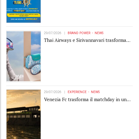
29/07/2026
BRAND POWER
NEWS
Thai Airways e Sirivannavari trasformano
l'amenity kit in un oggetto di brand
experience
29/07/2026
EXPERIENCE
NEWS
Venezia Fc trasforma il matchday in una
luxury experience con La Serenissima, la
nuova hospitality sull'acqua