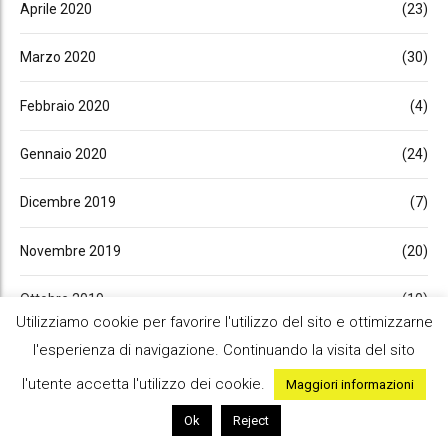
Aprile 2020
(23)
Marzo 2020
(30)
Febbraio 2020
(4)
Gennaio 2020
(24)
Dicembre 2019
(7)
Novembre 2019
(20)
Ottobre 2019
(10)
Utilizziamo cookie per favorire l'utilizzo del sito e ottimizzarne
Settembre 2019
(29)
l'esperienza di navigazione. Continuando la visita del sito
l'utente accetta l'utilizzo dei cookie.
Maggiori informazioni
Luglio 2019
(23)
Ok
Reject
Giugno 2019
(9)