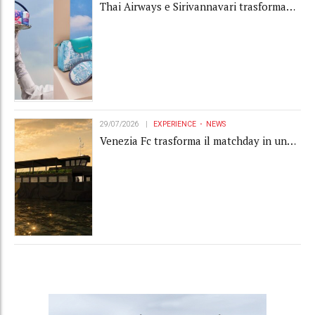
Thai Airways e Sirivannavari trasformano
l'amenity kit in un oggetto di brand
experience
29/07/2026
EXPERIENCE
NEWS
Venezia Fc trasforma il matchday in una
luxury experience con La Serenissima, la
nuova hospitality sull'acqua