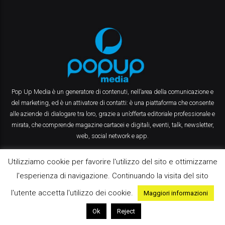
Pop Up Media è un generatore di contenuti, nell’area della comunicazione e
del marketing, ed è un attivatore di contatti: è una piattaforma che consente
alle aziende di dialogare tra loro, grazie a un’offerta editoriale professionale e
mirata, che comprende magazine cartacei e digitali, eventi, talk, newsletter,
web, social network e app.
Utilizziamo cookie per favorire l'utilizzo del sito e ottimizzarne
l'esperienza di navigazione. Continuando la visita del sito
FEATURED TAG
l'utente accetta l'utilizzo dei cookie.
Maggiori informazioni
Ok
Reject
ENGAGEMENT
LOYALTY
SCENARI