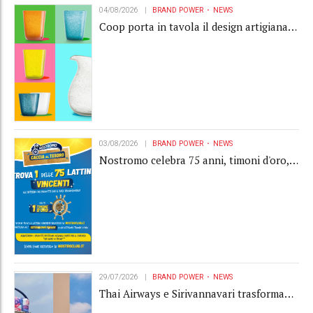
04/08/2026
BRAND POWER
NEWS
Coop porta in tavola il design artigianale
con la collection Memento
03/08/2026
BRAND POWER
NEWS
Nostromo celebra 75 anni, timoni d'oro,
Gardaland e buoni premio al centro della
strategia di engagement
29/07/2026
BRAND POWER
NEWS
Thai Airways e Sirivannavari trasformano
l'amenity kit in un oggetto di brand