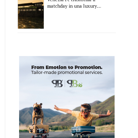
matchday in una luxury
experience con La Serenissima,
la nuova hospitality sull'acqua