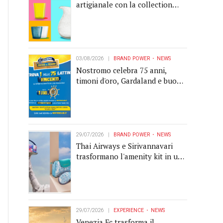
artigianale con la collection
Memento
03/08/2026
BRAND POWER
NEWS
Nostromo celebra 75 anni,
timoni d'oro, Gardaland e buoni
premio al centro della strategia
di engagement
29/07/2026
BRAND POWER
NEWS
Thai Airways e Sirivannavari
trasformano l'amenity kit in un
oggetto di brand experience
29/07/2026
EXPERIENCE
NEWS
Venezia Fc trasforma il