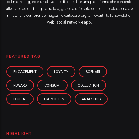
del marketing, ed è un attivatore di contatti: è una piattaforma che consente
alle aziende di dialogare tra loro, grazie a un’offerta editoriale professionale e
mirata, che comprende magazine cartacei e digitali, eventi, talk, newsletter,
web, social network e app.
FEATURED TAG
ENGAGEMENT
LOYALTY
SCENARI
REWARD
CONSUMI
COLLECTION
DIGITAL
PROMOTION
ANALYTICS
HIGHLIGHT