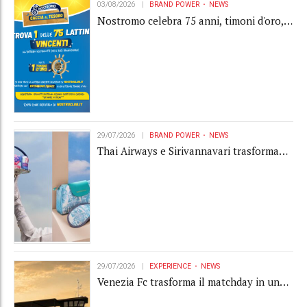
03/08/2026
BRAND POWER
NEWS
Nostromo celebra 75 anni, timoni d'oro,
Gardaland e buoni premio al centro della
strategia di engagement
29/07/2026
BRAND POWER
NEWS
Thai Airways e Sirivannavari trasformano
l'amenity kit in un oggetto di brand
experience
29/07/2026
EXPERIENCE
NEWS
Venezia Fc trasforma il matchday in una
luxury experience con La Serenissima, la