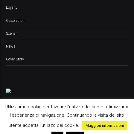
Loyalty
Osservatori
Scenari
News
Cover Story
Utilizziamo cookie per favorire l'utilizzo del sito e ottimizzarne
l'esperienza di navigazione. Continuando la visita del sito
Pop Up Media srl, 2021 © All Rights Reserved
l'utente accetta l'utilizzo dei cookie.
Maggiori informazioni