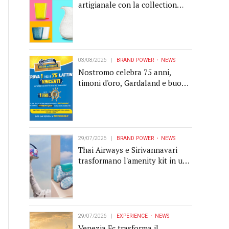
artigianale con la collection
Memento
03/08/2026
BRAND POWER
NEWS
Nostromo celebra 75 anni,
timoni d'oro, Gardaland e buoni
premio al centro della strategia
di engagement
29/07/2026
BRAND POWER
NEWS
Thai Airways e Sirivannavari
trasformano l'amenity kit in un
oggetto di brand experience
29/07/2026
EXPERIENCE
NEWS
Venezia Fc trasforma il