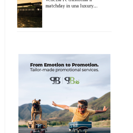
matchday in una luxury
experience con La Serenissima,
la nuova hospitality sull'acqua