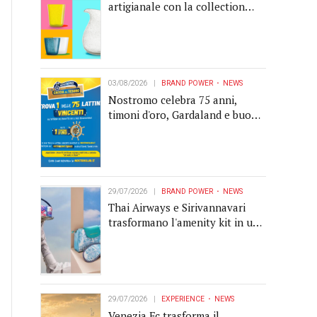
artigianale con la collection
Memento
03/08/2026
BRAND POWER
NEWS
Nostromo celebra 75 anni,
timoni d'oro, Gardaland e buoni
premio al centro della strategia
di engagement
29/07/2026
BRAND POWER
NEWS
Thai Airways e Sirivannavari
trasformano l'amenity kit in un
oggetto di brand experience
29/07/2026
EXPERIENCE
NEWS
Venezia Fc trasforma il