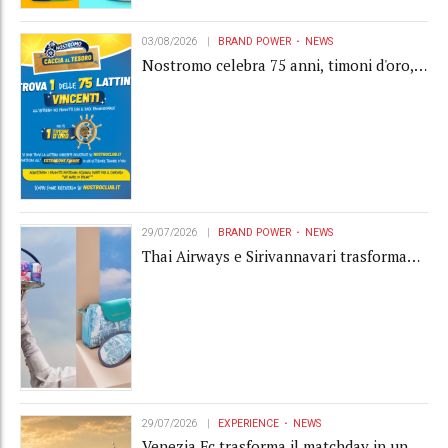
03/08/2026
BRAND POWER
NEWS
Nostromo celebra 75 anni, timoni d'oro,
Gardaland e buoni premio al centro della
strategia di engagement
29/07/2026
BRAND POWER
NEWS
Thai Airways e Sirivannavari trasformano
l'amenity kit in un oggetto di brand
experience
29/07/2026
EXPERIENCE
NEWS
Venezia Fc trasforma il matchday in una