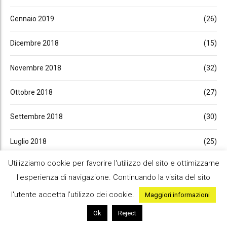
Gennaio 2019
(26)
Dicembre 2018
(15)
Novembre 2018
(32)
Ottobre 2018
(27)
Settembre 2018
(30)
Luglio 2018
(25)
Utilizziamo cookie per favorire l'utilizzo del sito e ottimizzarne
Giugno 2018
(11)
l'esperienza di navigazione. Continuando la visita del sito
Maggio 2018
(33)
l'utente accetta l'utilizzo dei cookie.
Maggiori informazioni
Ok
Reject
Aprile 2018
(10)