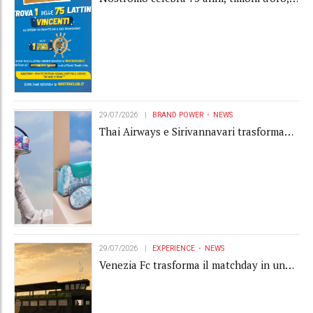
Gardaland e buoni premio al centro della
strategia di engagement
29/07/2026
BRAND POWER
NEWS
Thai Airways e Sirivannavari trasformano
l'amenity kit in un oggetto di brand
experience
29/07/2026
EXPERIENCE
NEWS
Venezia Fc trasforma il matchday in una
luxury experience con La Serenissima, la
nuova hospitality sull'acqua