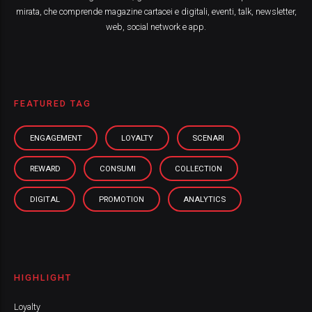
mirata, che comprende magazine cartacei e digitali, eventi, talk, newsletter,
web, social network e app.
FEATURED TAG
ENGAGEMENT
LOYALTY
SCENARI
REWARD
CONSUMI
COLLECTION
DIGITAL
PROMOTION
ANALYTICS
HIGHLIGHT
Loyalty