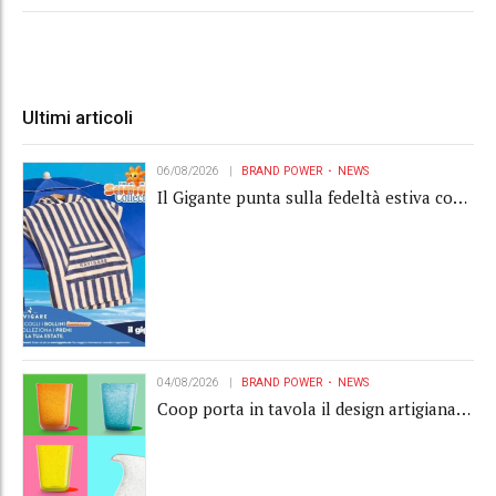
Ultimi articoli
06/08/2026
BRAND POWER
NEWS
Il Gigante punta sulla fedeltà estiva con
la "Summer Collection" Navigare
04/08/2026
BRAND POWER
NEWS
Coop porta in tavola il design artigianale
con la collection Memento