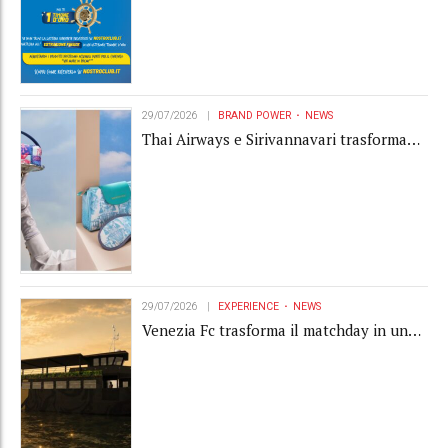
29/07/2026
BRAND POWER
NEWS
Thai Airways e Sirivannavari trasformano
l'amenity kit in un oggetto di brand
experience
29/07/2026
EXPERIENCE
NEWS
Venezia Fc trasforma il matchday in una
luxury experience con La Serenissima, la
nuova hospitality sull'acqua