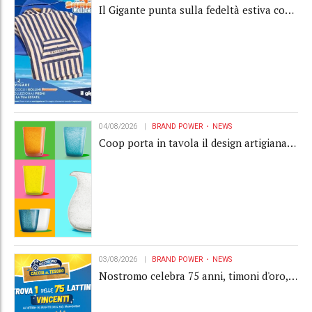
Il Gigante punta sulla fedeltà estiva con
la "Summer Collection" Navigare
04/08/2026
BRAND POWER
NEWS
Coop porta in tavola il design artigianale
con la collection Memento
03/08/2026
BRAND POWER
NEWS
Nostromo celebra 75 anni, timoni d'oro,
Gardaland e buoni premio al centro della
strategia di engagement