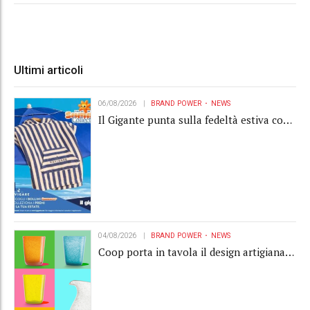
Ultimi articoli
06/08/2026
BRAND POWER
NEWS
Il Gigante punta sulla fedeltà estiva con
la "Summer Collection" Navigare
04/08/2026
BRAND POWER
NEWS
Coop porta in tavola il design artigianale
con la collection Memento