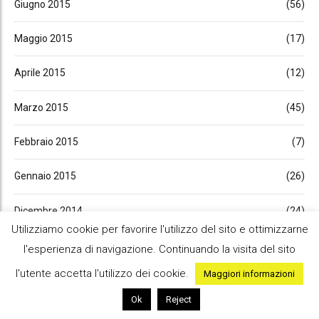
Giugno 2015
(56)
Maggio 2015
(17)
Aprile 2015
(12)
Marzo 2015
(45)
Febbraio 2015
(7)
Gennaio 2015
(26)
Dicembre 2014
(24)
Utilizziamo cookie per favorire l'utilizzo del sito e ottimizzarne
Novembre 2014
(22)
l'esperienza di navigazione. Continuando la visita del sito
l'utente accetta l'utilizzo dei cookie.
Maggiori informazioni
Ottobre 2014
(18)
Ok
Reject
Settembre 2014
(31)