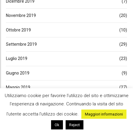
Dicembre 2019
(7)
Novembre 2019
(20)
Ottobre 2019
(10)
Settembre 2019
(29)
Luglio 2019
(23)
Giugno 2019
(9)
Maggio 2019
(27)
Utilizziamo cookie per favorire l'utilizzo del sito e ottimizzarne
Aprile 2019
(13)
l'esperienza di navigazione. Continuando la visita del sito
l'utente accetta l'utilizzo dei cookie.
Maggiori informazioni
Marzo 2019
(29)
Ok
Reject
Febbraio 2019
(13)