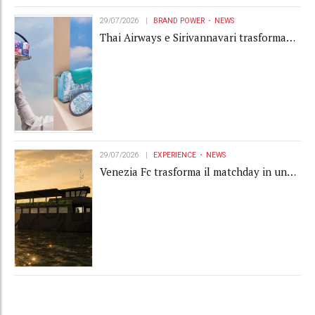
29/07/2026
BRAND POWER
NEWS
Thai Airways e Sirivannavari trasformano
l'amenity kit in un oggetto di brand
experience
29/07/2026
EXPERIENCE
NEWS
Venezia Fc trasforma il matchday in una
luxury experience con La Serenissima, la
nuova hospitality sull'acqua