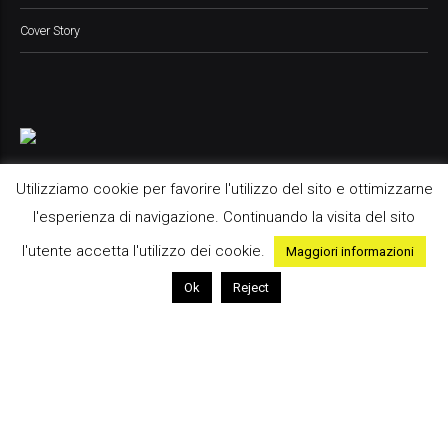
Cover Story
Utilizziamo cookie per favorire l'utilizzo del sito e ottimizzarne
l'esperienza di navigazione. Continuando la visita del sito
Pop Up Media srl, 2021 © All Rights Reserved
l'utente accetta l'utilizzo dei cookie.
Maggiori informazioni
Ok
Reject
Home
Contatti
Advertising
Cookie Policy
Privacy