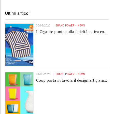
Ultimi articoli
06/08/2026
BRAND POWER
NEWS
Il Gigante punta sulla fedeltà estiva con
la "Summer Collection" Navigare
04/08/2026
BRAND POWER
NEWS
Coop porta in tavola il design artigianale
con la collection Memento