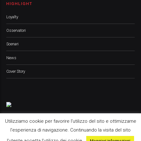
HIGHLIGHT
Loyalty
Osservatori
Scenari
News
Cover Story
Utilizziamo cookie per favorire l'utilizzo del sito e ottimizzarne
l'esperienza di navigazione. Continuando la visita del sito
Pop Up Media srl, 2021 © All Rights Reserved
l'utente accetta l'utilizzo dei cookie.
Maggiori informazioni