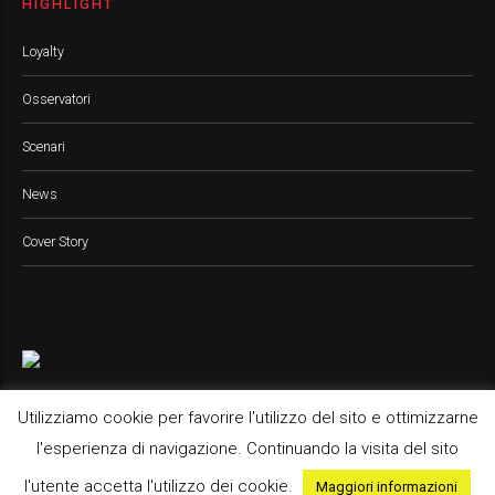
HIGHLIGHT
Loyalty
Osservatori
Scenari
News
Cover Story
Utilizziamo cookie per favorire l'utilizzo del sito e ottimizzarne
l'esperienza di navigazione. Continuando la visita del sito
Pop Up Media srl, 2021 © All Rights Reserved
l'utente accetta l'utilizzo dei cookie.
Maggiori informazioni