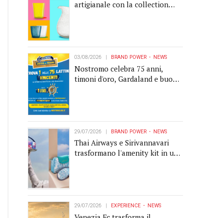
artigianale con la collection
Memento
03/08/2026
BRAND POWER
NEWS
Nostromo celebra 75 anni,
timoni d'oro, Gardaland e buoni
premio al centro della strategia
di engagement
29/07/2026
BRAND POWER
NEWS
Thai Airways e Sirivannavari
trasformano l'amenity kit in un
oggetto di brand experience
29/07/2026
EXPERIENCE
NEWS
Venezia Fc trasforma il