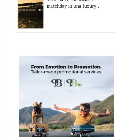
matchday in una luxury
experience con La Serenissima,
la nuova hospitality sull'acqua