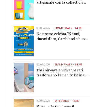
artigianale con la collection
Memento
03/08/2026
BRAND POWER
NEWS
Nostromo celebra 75 anni,
timoni d'oro, Gardaland e buoni
premio al centro della strategia
di engagement
29/07/2026
BRAND POWER
NEWS
Thai Airways e Sirivannavari
trasformano l'amenity kit in un
oggetto di brand experience
29/07/2026
EXPERIENCE
NEWS
Venezia Fc trasforma il