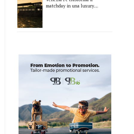
matchday in una luxury
experience con La Serenissima,
la nuova hospitality sull'acqua