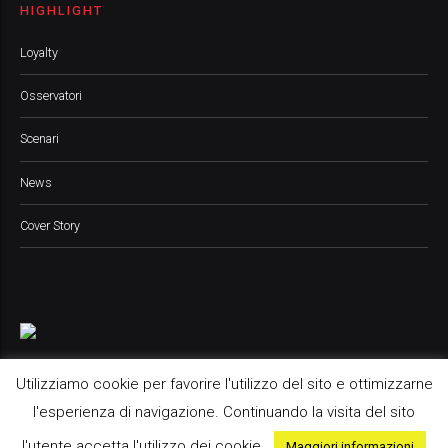
HIGHLIGHT
Loyalty
Osservatori
Scenari
News
Cover Story
Utilizziamo cookie per favorire l'utilizzo del sito e ottimizzarne
l'esperienza di navigazione. Continuando la visita del sito
Pop Up Media srl, 2021 © All Rights Reserved
l'utente accetta l'utilizzo dei cookie.
Maggiori informazioni