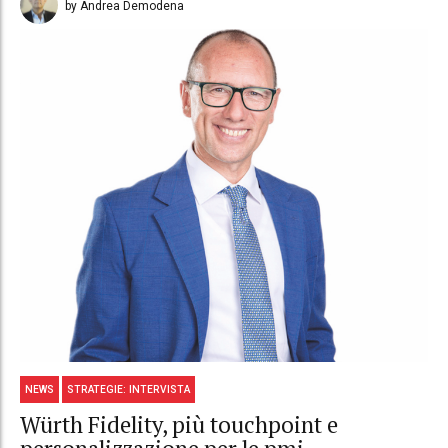
by Andrea Demodena
NEWS
STRATEGIE: INTERVISTA
Würth Fidelity, più touchpoint e