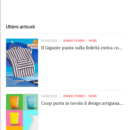
Ultimi articoli
06/08/2026
BRAND POWER
NEWS
Il Gigante punta sulla fedeltà estiva con
la "Summer Collection" Navigare
04/08/2026
BRAND POWER
NEWS
Coop porta in tavola il design artigianale
con la collection Memento