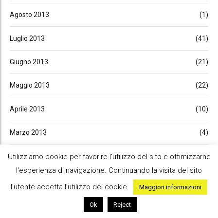
Agosto 2013
(1)
Luglio 2013
(41)
Giugno 2013
(21)
Maggio 2013
(22)
Aprile 2013
(10)
Marzo 2013
(4)
Gennaio 2013
(7)
Utilizziamo cookie per favorire l'utilizzo del sito e ottimizzarne
l'esperienza di navigazione. Continuando la visita del sito
Novembre 2012
(6)
l'utente accetta l'utilizzo dei cookie.
Maggiori informazioni
Ottobre 2012
(1)
Ok
Reject