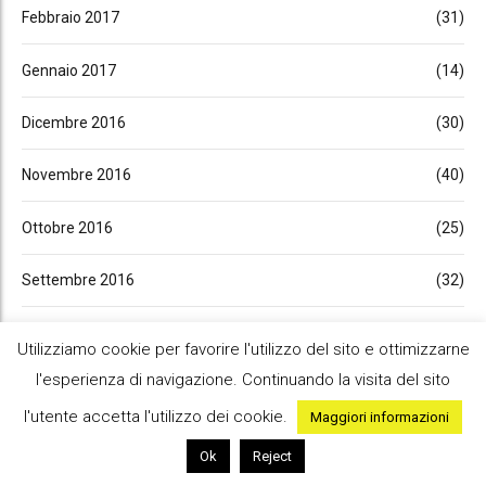
Febbraio 2017
(31)
Gennaio 2017
(14)
Dicembre 2016
(30)
Novembre 2016
(40)
Ottobre 2016
(25)
Settembre 2016
(32)
Agosto 2016
(4)
Utilizziamo cookie per favorire l'utilizzo del sito e ottimizzarne
l'esperienza di navigazione. Continuando la visita del sito
Luglio 2016
(26)
l'utente accetta l'utilizzo dei cookie.
Maggiori informazioni
Giugno 2016
(37)
Ok
Reject