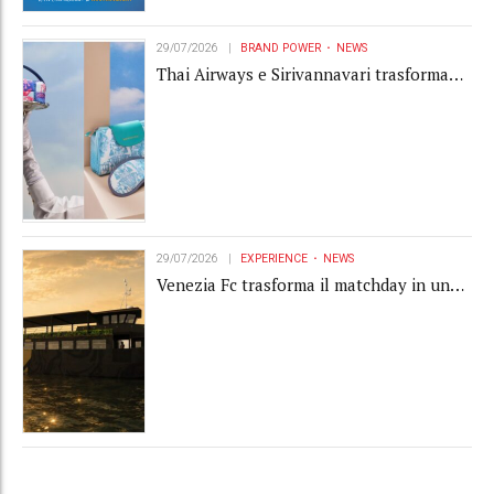
29/07/2026
BRAND POWER
NEWS
Thai Airways e Sirivannavari trasformano
l'amenity kit in un oggetto di brand
experience
29/07/2026
EXPERIENCE
NEWS
Venezia Fc trasforma il matchday in una
luxury experience con La Serenissima, la
nuova hospitality sull'acqua