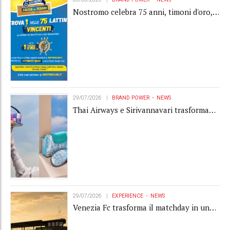
Nostromo celebra 75 anni, timoni d'oro,
Gardaland e buoni premio al centro della
strategia di engagement
29/07/2026
BRAND POWER
NEWS
Thai Airways e Sirivannavari trasformano
l'amenity kit in un oggetto di brand
experience
29/07/2026
EXPERIENCE
NEWS
Venezia Fc trasforma il matchday in una
luxury experience con La Serenissima, la
nuova hospitality sull'acqua