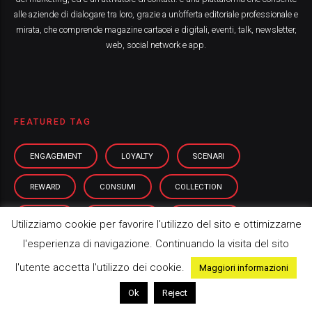
alle aziende di dialogare tra loro, grazie a un’offerta editoriale professionale e
mirata, che comprende magazine cartacei e digitali, eventi, talk, newsletter,
web, social network e app.
FEATURED TAG
ENGAGEMENT
LOYALTY
SCENARI
REWARD
CONSUMI
COLLECTION
DIGITAL
PROMOTION
ANALYTICS
Utilizziamo cookie per favorire l'utilizzo del sito e ottimizzarne
l'esperienza di navigazione. Continuando la visita del sito
l'utente accetta l'utilizzo dei cookie.
Maggiori informazioni
Ok
Reject
HIGHLIGHT