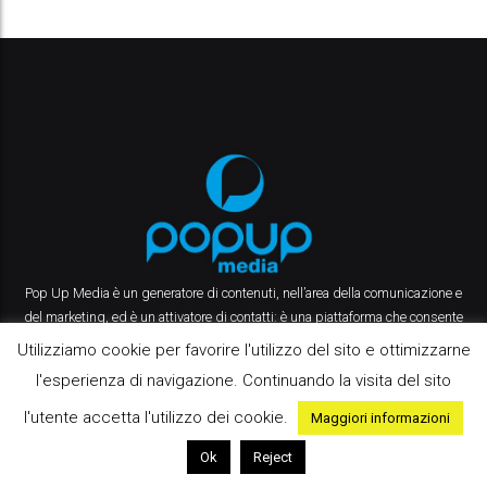
Pop Up Media è un generatore di contenuti, nell’area della comunicazione e
del marketing, ed è un attivatore di contatti: è una piattaforma che consente
alle aziende di dialogare tra loro, grazie a un’offerta editoriale professionale e
Utilizziamo cookie per favorire l'utilizzo del sito e ottimizzarne
mirata, che comprende magazine cartacei e digitali, eventi, talk, newsletter,
l'esperienza di navigazione. Continuando la visita del sito
web, social network e app.
l'utente accetta l'utilizzo dei cookie.
Maggiori informazioni
Ok
Reject