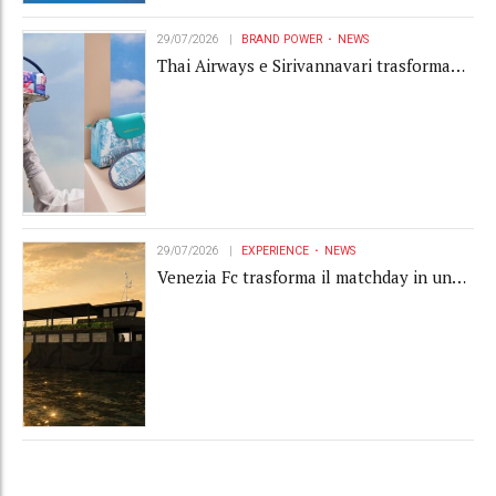
29/07/2026
BRAND POWER
NEWS
Thai Airways e Sirivannavari trasformano
l'amenity kit in un oggetto di brand
experience
29/07/2026
EXPERIENCE
NEWS
Venezia Fc trasforma il matchday in una
luxury experience con La Serenissima, la
nuova hospitality sull'acqua