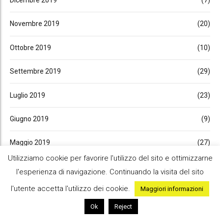
Dicembre 2019
(7)
Novembre 2019
(20)
Ottobre 2019
(10)
Settembre 2019
(29)
Luglio 2019
(23)
Giugno 2019
(9)
Maggio 2019
(27)
Utilizziamo cookie per favorire l'utilizzo del sito e ottimizzarne
Aprile 2019
(13)
l'esperienza di navigazione. Continuando la visita del sito
l'utente accetta l'utilizzo dei cookie.
Maggiori informazioni
Marzo 2019
(29)
Ok
Reject
Febbraio 2019
(13)