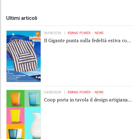
Ultimi articoli
06/08/2026
BRAND POWER
NEWS
Il Gigante punta sulla fedeltà estiva con
la "Summer Collection" Navigare
04/08/2026
BRAND POWER
NEWS
Coop porta in tavola il design artigianale
con la collection Memento