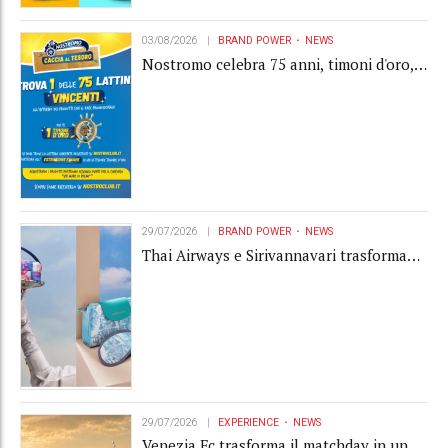
03/08/2026
BRAND POWER
NEWS
Nostromo celebra 75 anni, timoni d'oro,
Gardaland e buoni premio al centro della
strategia di engagement
29/07/2026
BRAND POWER
NEWS
Thai Airways e Sirivannavari trasformano
l'amenity kit in un oggetto di brand
experience
29/07/2026
EXPERIENCE
NEWS
Venezia Fc trasforma il matchday in una