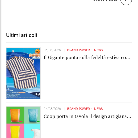
Ultimi articoli
06/08/2026
BRAND POWER
NEWS
Il Gigante punta sulla fedeltà estiva con
la "Summer Collection" Navigare
04/08/2026
BRAND POWER
NEWS
Coop porta in tavola il design artigianale
con la collection Memento