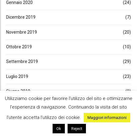
Gennaio 2020
(24)
Dicembre 2019
(7)
Novembre 2019
(20)
Ottobre 2019
(10)
Settembre 2019
(29)
Luglio 2019
(23)
Giugno 2019
(9)
Utilizziamo cookie per favorire l'utilizzo del sito e ottimizzarne
Maggio 2019
(27)
l'esperienza di navigazione. Continuando la visita del sito
l'utente accetta l'utilizzo dei cookie.
Maggiori informazioni
Aprile 2019
(13)
Ok
Reject
Marzo 2019
(29)