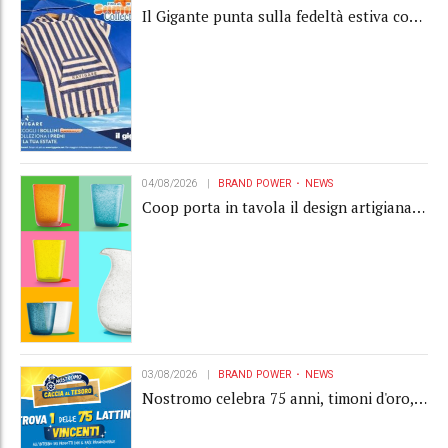
Il Gigante punta sulla fedeltà estiva con
la "Summer Collection" Navigare
04/08/2026
BRAND POWER
NEWS
Coop porta in tavola il design artigianale
con la collection Memento
03/08/2026
BRAND POWER
NEWS
Nostromo celebra 75 anni, timoni d'oro,
Gardaland e buoni premio al centro della
strategia di engagement