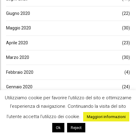
Giugno 2020
(22)
Maggio 2020
(30)
Aprile 2020
(23)
Marzo 2020
(30)
Febbraio 2020
(4)
Gennaio 2020
(24)
Utilizziamo cookie per favorire l'utilizzo del sito e ottimizzarne
Dicembre 2019
(7)
l'esperienza di navigazione. Continuando la visita del sito
Novembre 2019
(20)
l'utente accetta l'utilizzo dei cookie.
Maggiori informazioni
Ok
Reject
Ottobre 2019
(10)