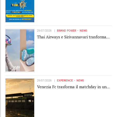
29/07/2026
BRAND POWER
NEWS
Thai Airways e Sirivannavari trasformano
l'amenity kit in un oggetto di brand
experience
29/07/2026
EXPERIENCE
NEWS
Venezia Fc trasforma il matchday in una
luxury experience con La Serenissima, la
nuova hospitality sull'acqua