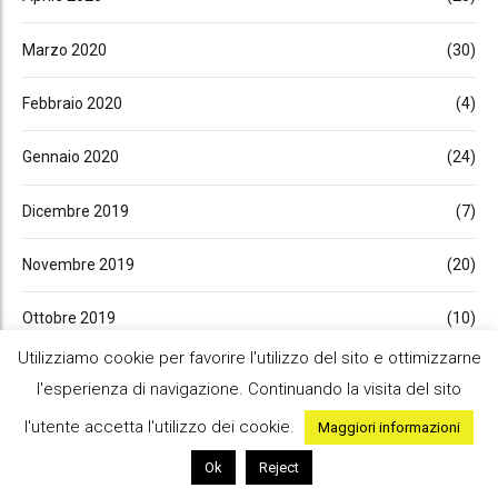
Marzo 2020
(30)
Febbraio 2020
(4)
Gennaio 2020
(24)
Dicembre 2019
(7)
Novembre 2019
(20)
Ottobre 2019
(10)
Utilizziamo cookie per favorire l'utilizzo del sito e ottimizzarne
Settembre 2019
(29)
l'esperienza di navigazione. Continuando la visita del sito
l'utente accetta l'utilizzo dei cookie.
Luglio 2019
(23)
Maggiori informazioni
Ok
Reject
Giugno 2019
(9)