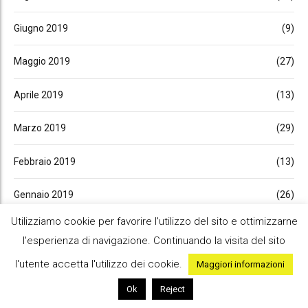
Giugno 2019
(9)
Maggio 2019
(27)
Aprile 2019
(13)
Marzo 2019
(29)
Febbraio 2019
(13)
Gennaio 2019
(26)
Utilizziamo cookie per favorire l'utilizzo del sito e ottimizzarne
Dicembre 2018
(15)
l'esperienza di navigazione. Continuando la visita del sito
Novembre 2018
(32)
l'utente accetta l'utilizzo dei cookie.
Maggiori informazioni
Ok
Reject
Ottobre 2018
(27)