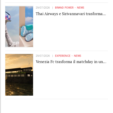
29/07/2026
BRAND POWER
NEWS
Thai Airways e Sirivannavari trasformano
l'amenity kit in un oggetto di brand
experience
29/07/2026
EXPERIENCE
NEWS
Venezia Fc trasforma il matchday in una
luxury experience con La Serenissima, la
nuova hospitality sull'acqua