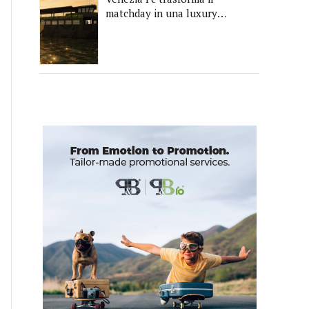
matchday in una luxury
experience con La Serenissima,
la nuova hospitality sull'acqua