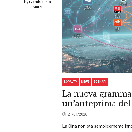
by Giambattista
Marzi
LOYALTY
NEWS
SCENARI
La nuova grammati
un’anteprima del
21/01/2026
La Cina non sta semplicemente innov