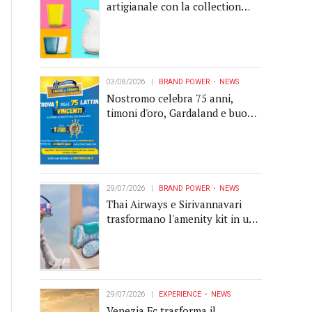
artigianale con la collection
Memento
03/08/2026
BRAND POWER
NEWS
Nostromo celebra 75 anni,
timoni d'oro, Gardaland e buoni
premio al centro della strategia
di engagement
29/07/2026
BRAND POWER
NEWS
Thai Airways e Sirivannavari
trasformano l'amenity kit in un
oggetto di brand experience
29/07/2026
EXPERIENCE
NEWS
Venezia Fc trasforma il