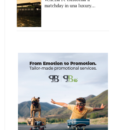
matchday in una luxury
experience con La Serenissima,
la nuova hospitality sull'acqua