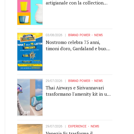
artigianale con la collection
Memento
03/08/2026
BRAND POWER
NEWS
Nostromo celebra 75 anni,
timoni d'oro, Gardaland e buoni
premio al centro della strategia
di engagement
29/07/2026
BRAND POWER
NEWS
Thai Airways e Sirivannavari
trasformano l'amenity kit in un
oggetto di brand experience
29/07/2026
EXPERIENCE
NEWS
Venezia Fc trasforma il