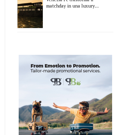
matchday in una luxury
experience con La Serenissima,
la nuova hospitality sull'acqua