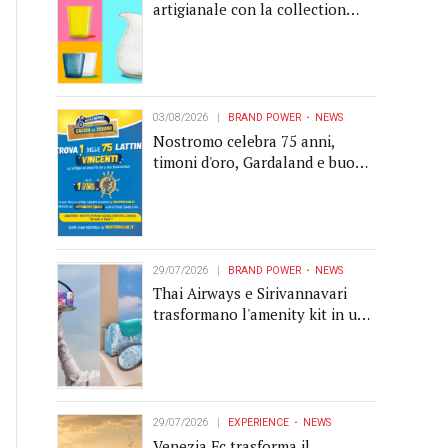
artigianale con la collection
Memento
03/08/2026
BRAND POWER
NEWS
Nostromo celebra 75 anni,
timoni d'oro, Gardaland e buoni
premio al centro della strategia
di engagement
29/07/2026
BRAND POWER
NEWS
Thai Airways e Sirivannavari
trasformano l'amenity kit in un
oggetto di brand experience
29/07/2026
EXPERIENCE
NEWS
Venezia Fc trasforma il